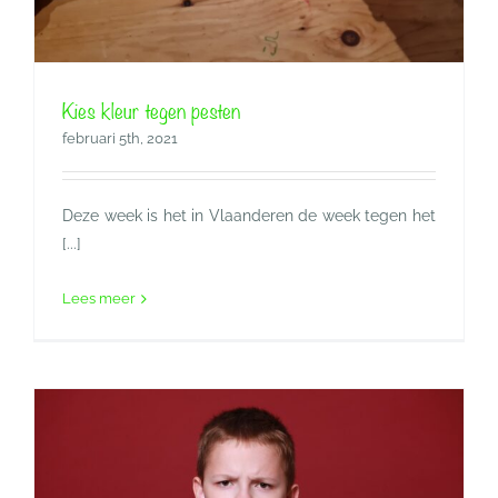
Kies kleur tegen pesten
februari 5th, 2021
Deze week is het in Vlaanderen de week tegen het
[...]
Lees meer