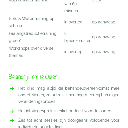
Rots & Water training
€ XX
van 60
minuten
Rots & Water training op
in overleg
op aanvraag
scholen
Faalangstreductietraining
8
op aanvraag
groep*
bijeenkomsten
Workshops over diverse
in overleg
op aanvraag
thema’s
Belangrijk om te weten
Het kind mag altijd de behandelovereenkomst mee
ondertekenen, zo betrek ik hen nóg meer bij hun eigen
veranderingsproces.
Het intakegesprek is enkel bedoelt voor de ouders.
Zes tot acht sessies zijn doorgaans voldoende voor
individuele begeleiding.