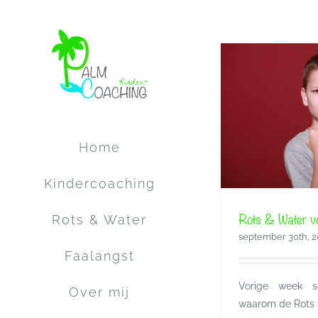
Ga
naar
inhoud
Rots & Water voor het pestende kind
Rots & W
Rots & Water
Home
Kindercoaching
Rots & Water vo
Rots & Water
september 30th, 
Faalangst
Vorige week s
Over mij
waarom de Rots & 