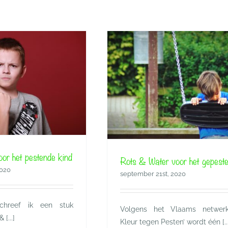
ater voor het gepeste kind
Rots & Water
Grenzen stell
or het pestende kind
Kindercoach
Rots &
Rots & Water voor het gepeste
2020
september 21st, 2020
chreef ik een stuk
Volgens het Vlaams netwerk
[...]
Kleur tegen Pesten’ wordt één [...