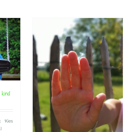
en
 Water
 kind
 ‘Kies
]