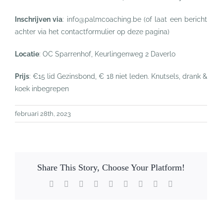
Inschrijven via
: info@palmcoaching.be (of laat een bericht
achter via het contactformulier op deze pagina)
Locatie
: OC Sparrenhof, Keurlingenweg 2 Daverlo
Prijs
: €15 lid Gezinsbond, € 18 niet leden. Knutsels, drank &
koek inbegrepen
februari 28th, 2023
Share This Story, Choose Your Platform!
Facebook
X
Reddit
LinkedIn
WhatsApp
Tumblr
Pinterest
Vk
E-
mail