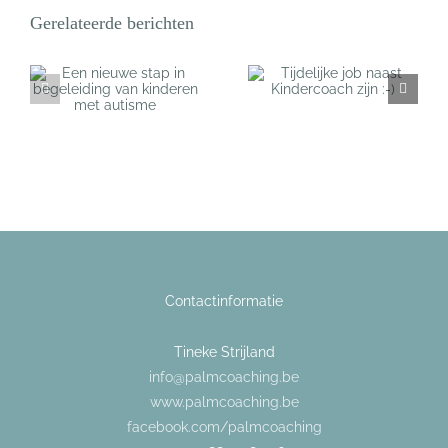
Gerelateerde berichten
Tijdelijke job
p
Workshop
naast
Zelfvertrouwen
Kindercoach zijn
et
vergroten
:-)
Contactinformatie
Tineke Strijland
info@palmcoaching.be
www.palmcoaching.be
facebook.com/palmcoaching