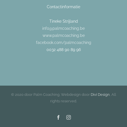
Contactinformatie
Tineke Strijland
info@palmcoaching.be
www.palmcoaching.be
facebook.com/palmcoaching
0032 488 90 89 96
© 2020 door Palm Coaching. Webdesign door
Divi Design
, All
rights reserved.
Facebook
Instagram