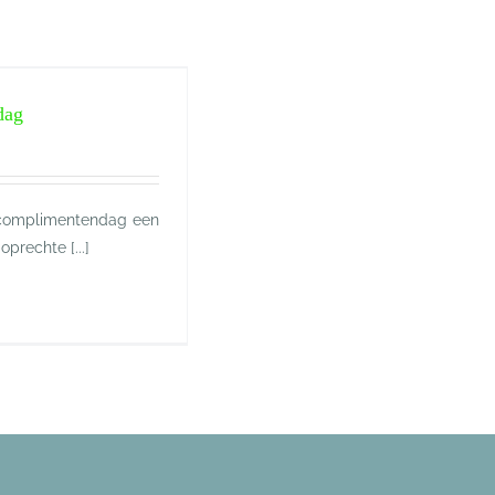
dag
 complimentendag een
prechte [...]