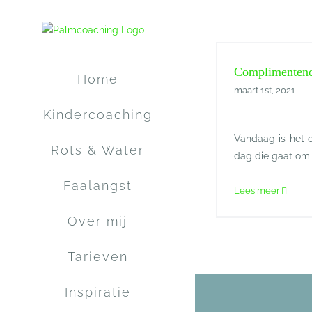
Ga
naar
inhoud
Complimentendag
Kindercoach
Complimenten
Home
maart 1st, 2021
Kindercoaching
Vandaag is het
Rots & Water
dag die gaat om o
Faalangst
Lees meer
Over mij
Tarieven
Inspiratie