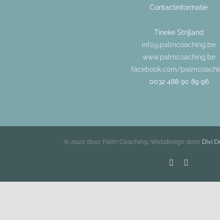
Contactinformatie
Tineke Strijland
info@palmcoaching.be
www.palmcoaching.be
facebook.com/palmcoachi
0032 488 90 89 96
© 2020 door Palm Coaching. Webdesign door
Divi D
Facebook
Instagram